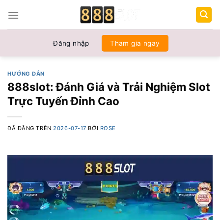
Chuyển
đến
nội
dung
Đăng nhập
Tham gia ngay
HƯỚNG DẪN
888slot: Đánh Giá và Trải Nghiệm Slot
Trực Tuyến Đỉnh Cao
ĐÃ ĐĂNG TRÊN
2026-07-17
BỞI
ROSE