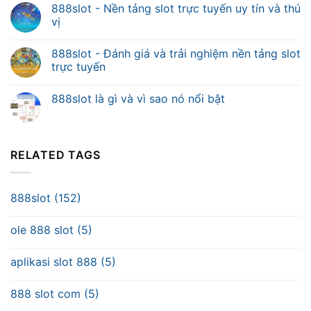
888slot - Nền tảng slot trực tuyến uy tín và thú
vị
888slot - Đánh giá và trải nghiệm nền tảng slot
trực tuyến
888slot là gì và vì sao nó nổi bật
RELATED TAGS
888slot (152)
ole 888 slot (5)
aplikasi slot 888 (5)
888 slot com (5)