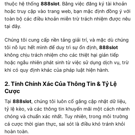
thuộc hệ thống
888slot
. Bằng việc đăng ký tài khoản
hoặc truy cập vào trang web, bạn mặc định đồng ý với
toàn bộ các điều khoản miễn trừ trách nhiệm được nêu
tại đây.
Chúng tôi cung cấp nền tảng giải trí, và mặc dù chúng
tôi nỗ lực hết mình để duy trì sự ổn định,
888slot
không chịu trách nhiệm cho các thiệt hại gián tiếp
hoặc ngẫu nhiên phát sinh từ việc sử dụng dịch vụ, trừ
khi có quy định khác của pháp luật hiện hành.
2. Tính Chính Xác Của Thông Tin & Tỷ Lệ
Cược
Tại
888slot
, chúng tôi luôn cố gắng cập nhật dữ liệu,
tỷ lệ kèo, và các thông tin khuyến mãi một cách nhanh
chóng và chuẩn xác nhất. Tuy nhiên, trong môi trường
cá cược thời gian thực, sai sót là điều khó tránh khỏi
hoàn toàn.