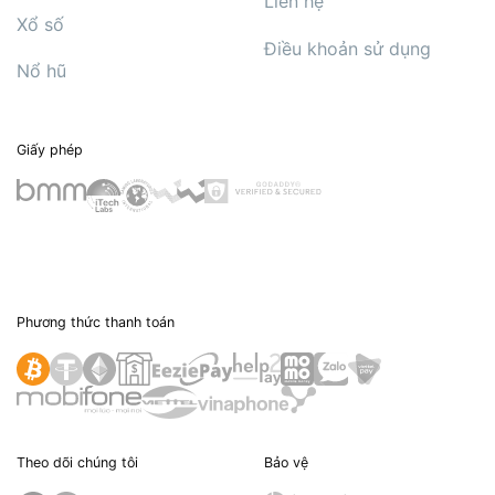
Liên hệ
Xổ số
Điều khoản sử dụng
Nổ hũ
Giấy phép
Phương thức thanh toán
Theo dõi chúng tôi
Bảo vệ