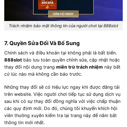
Trách nhiệm bảo mật thông tin của người chơi tại 888slot
7. Quyền Sửa Đổi Và Bổ Sung
Chính sách và điều khoản tại
không phải là bất biến.
888slot
bảo lưu toàn quyền chỉnh sửa, cập nhật hoặc
thay đổi nội dung trang
miễn trừ trách nhiệm
này bất
cứ lúc nào mà không cần báo trước.
Những thay đổi sẽ có hiệu lực ngay khi được đăng tải
trên website. Việc người chơi tiếp tục sử dụng dịch vụ
sau khi có sự thay đổi đồng nghĩa với việc chấp thuận
các quy định mới. Do đó, chúng tôi khuyến khích hội
viên thường xuyên kiểm tra lại trang này để nắm bắt
thông tin mới nhất.