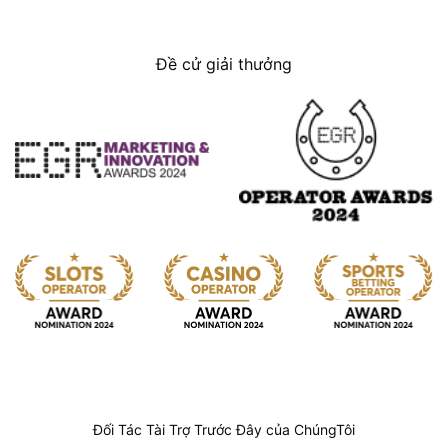
Đề cử giải thưởng
Đối Tác Tài Trợ Trước Đây của ChúngTôi