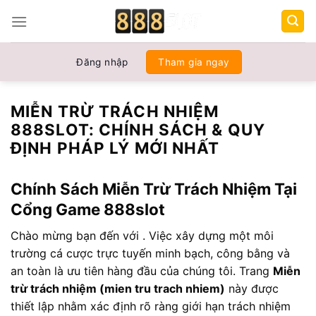
Chuyển
đến
nội
dung
Đăng nhập
Tham gia ngay
MIỄN TRỪ TRÁCH NHIỆM
888SLOT: CHÍNH SÁCH & QUY
ĐỊNH PHÁP LÝ MỚI NHẤT
Chính Sách Miễn Trừ Trách Nhiệm Tại
Cổng Game 888slot
Chào mừng bạn đến với
. Việc xây dựng một môi
trường cá cược trực tuyến minh bạch, công bằng và
an toàn là ưu tiên hàng đầu của chúng tôi. Trang
Miễn
trừ trách nhiệm (mien tru trach nhiem)
này được
thiết lập nhằm xác định rõ ràng giới hạn trách nhiệm