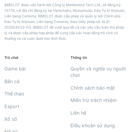
888SLOT được vận hành bởi Công ty Mettlemind Tech Ltd., số đăng ký:
15779, với địa chỉ đăng ký tại Hamchako, Mutsamudu, Đảo Tự trị Anjouan,
Liên bang Comoros. 888SLOT được cấp phép và quản lý bởi Chính phủ
Đảo Tự trị Anjouan, Liên bang Comoros, theo Giấy phép số: ALSI-
202504032-FI2. 888SLOT đã vượt qua tất cả các yêu cầu tuân thủ pháp
lý và được cấp phép hợp pháp để cung cấp các hoạt động trò chơi có
thưởng và cá cược dưới mọi hình thức.
Trò chơi
Thông tin
Game bài
Quyền và nghĩa vụ người
chơi
Bắn cá
Chính sách bảo mật
Thể thao
Miễn trừ trách nhiệm
Esport
Liên hệ
Xổ số
Điều khoản sử dụng
Nổ hũ