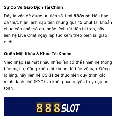
Sự Cố Về Giao Dịch Tài Chính
Đây là vấn đề được ưu tiên số 1 tại
888slot
. Nếu bạn
đã thực hiện lệnh nạp tiền nhưng quá 15 phút tài khoản
chưa cập nhật số dư, hoặc lệnh rút tiền bị treo, hãy
liên hệ Live Chat ngay lập tức kèm theo biên lai giao
dịch.
Quên Mật Khẩu & Khóa Tài Khoản
Việc nhập sai mật khẩu nhiều lần có thể khiến hệ thống
bảo mật tự động khóa tài khoản để bảo vệ bạn. Đừng
lo lắng, hãy liên hệ CSKH để thực hiện quy trình xác
minh danh chủ (KYC) và khôi phục quyền truy cập an
toàn.