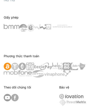
Giấy phép
Phương thức thanh toán
Theo dõi chúng tôi
Bảo vệ