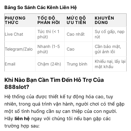
Bảng So Sánh Các Kênh Liên Hệ
PHƯƠNG
TỐC ĐỘ
MỨC ĐỘ
KHUYÊN
THỨC
PHẢN HỒI
ƯU TIÊN
DÙNG
Tức thì (< 1
Sự cố gấp, nạp
Live Chat
Cao nhất
phút)
rút
Nhanh (1-5
Cần bảo mật,
Telegram/Zalo
Cao
phút)
gửi ảnh lỗi
Khiếu nại, lấy lại
Email
Chậm (24h)
Trung bình
mật khẩu
Khi Nào Bạn Cần Tìm Đến Hỗ Trợ Của
888slot?
Hệ thống của
được thiết kế tự động hóa cao, tuy
nhiên, trong quá trình vận hành, người chơi có thể gặp
một số tình huống cần sự can thiệp của con người.
Hãy
liên hệ
ngay với chúng tôi nếu bạn gặp các
trường hợp sau: