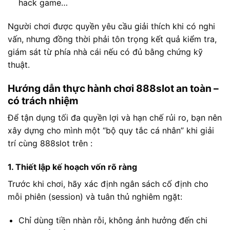
hack game…
Người chơi được quyền yêu cầu giải thích khi có nghi
vấn, nhưng đồng thời phải tôn trọng kết quả kiểm tra,
giám sát từ phía nhà cái nếu có đủ bằng chứng kỹ
thuật.
Hướng dẫn thực hành chơi 888slot an toàn –
có trách nhiệm
Để tận dụng tối đa quyền lợi và hạn chế rủi ro, bạn nên
xây dựng cho mình một “bộ quy tắc cá nhân” khi giải
trí cùng 888slot trên
:
1. Thiết lập kế hoạch vốn rõ ràng
Trước khi chơi, hãy xác định ngân sách cố định cho
mỗi phiên (session) và tuân thủ nghiêm ngặt:
Chỉ dùng tiền nhàn rỗi, không ảnh hưởng đến chi