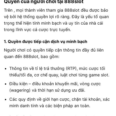
Quyền của người chơi tại 888slot
Trên
, mọi thành viên tham gia 888slot đều được bảo
vệ bởi hệ thống quyền lợi rõ ràng. Đây là yếu tố quan
trọng thể hiện tính minh bạch và uy tín của nhà cái
trong lĩnh vực cá cược trực tuyến.
1. Quyền được tiếp cận dịch vụ minh bạch
Người chơi có quyền tiếp cận thông tin đầy đủ liên
quan đến 888slot, bao gồm:
Thông tin về tỉ lệ trả thưởng (RTP), mức cược tối
thiểu/tối đa, cơ chế quay, luật chơi từng game slot.
Điều kiện – điều khoản khuyến mãi, vòng cược
(wagering) và thời hạn sử dụng ưu đãi.
Các quy định về giới hạn cược, chặn tài khoản, xác
minh danh tính và các biện pháp an toàn.