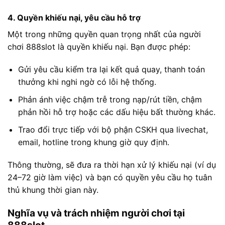
4. Quyền khiếu nại, yêu cầu hỗ trợ
Một trong những quyền quan trọng nhất của người
chơi 888slot là quyền khiếu nại. Bạn được phép:
Gửi yêu cầu kiểm tra lại kết quả quay, thanh toán
thưởng khi nghi ngờ có lỗi hệ thống.
Phản ánh việc chậm trễ trong nạp/rút tiền, chậm
phản hồi hỗ trợ hoặc các dấu hiệu bất thường khác.
Trao đổi trực tiếp với bộ phận CSKH qua livechat,
email, hotline trong khung giờ quy định.
Thông thường,
sẽ đưa ra thời hạn xử lý khiếu nại (ví dụ
24–72 giờ làm việc) và bạn có quyền yêu cầu họ tuân
thủ khung thời gian này.
Nghĩa vụ và trách nhiệm người chơi tại