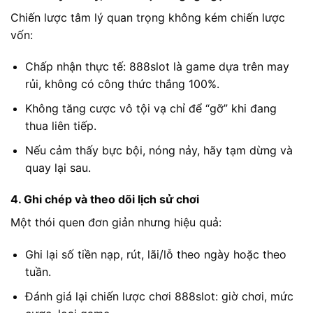
Chiến lược tâm lý quan trọng không kém chiến lược
vốn:
Chấp nhận thực tế: 888slot là game dựa trên may
rủi, không có công thức thắng 100%.
Không tăng cược vô tội vạ chỉ để “gỡ” khi đang
thua liên tiếp.
Nếu cảm thấy bực bội, nóng nảy, hãy tạm dừng và
quay lại sau.
4. Ghi chép và theo dõi lịch sử chơi
Một thói quen đơn giản nhưng hiệu quả:
Ghi lại số tiền nạp, rút, lãi/lỗ theo ngày hoặc theo
tuần.
Đánh giá lại chiến lược chơi 888slot: giờ chơi, mức