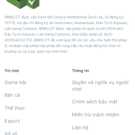
888SLOT được vận hành bởi Công ty Mettlemind Tech Ltd., số đăng ký:
15779, với địa chỉ đăng ký tại Hamchako, Mutsamudu, Đảo Tự trị Anjouan,
Liên bang Comoros. 888SLOT được cấp phép và quản lý bởi Chính phủ
Đảo Tự trị Anjouan, Liên bang Comoros, theo Giấy phép số: ALSI-
202504032-FI2. 888SLOT đã vượt qua tất cả các yêu cầu tuân thủ pháp
lý và được cấp phép hợp pháp để cung cấp các hoạt động trò chơi có
thưởng và cá cược dưới mọi hình thức.
Trò chơi
Thông tin
Game bài
Quyền và nghĩa vụ người
chơi
Bắn cá
Chính sách bảo mật
Thể thao
Miễn trừ trách nhiệm
Esport
Liên hệ
Xổ số