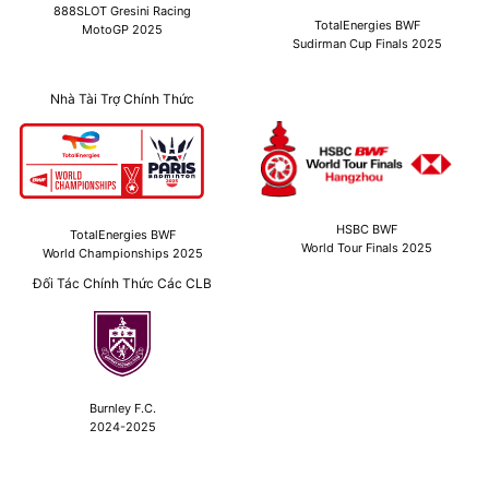
888SLOT Gresini Racing
TotalEnergies BWF
MotoGP 2025
Sudirman Cup Finals 2025
Nhà Tài Trợ Chính Thức
HSBC BWF
TotalEnergies BWF
World Tour Finals 2025
World Championships 2025
Đối Tác Chính Thức Các CLB
Burnley F.C.
2024-2025