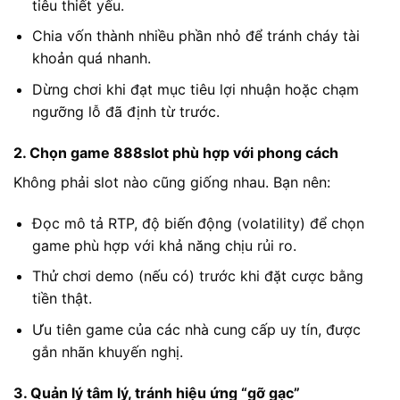
tiêu thiết yếu.
Chia vốn thành nhiều phần nhỏ để tránh cháy tài
khoản quá nhanh.
Dừng chơi khi đạt mục tiêu lợi nhuận hoặc chạm
ngưỡng lỗ đã định từ trước.
2. Chọn game 888slot phù hợp với phong cách
Không phải slot nào cũng giống nhau. Bạn nên:
Đọc mô tả RTP, độ biến động (volatility) để chọn
game phù hợp với khả năng chịu rủi ro.
Thử chơi demo (nếu có) trước khi đặt cược bằng
tiền thật.
Ưu tiên game của các nhà cung cấp uy tín, được
gắn nhãn khuyến nghị.
3. Quản lý tâm lý, tránh hiệu ứng “gỡ gạc”