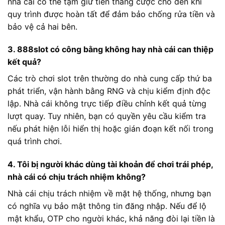
nhà cái có thể tạm giữ tiền thắng cược cho đến khi
quy trình được hoàn tất để đảm bảo chống rửa tiền và
bảo vệ cả hai bên.
3. 888slot có công bằng không hay nhà cái can thiệp
kết quả?
Các trò chơi slot trên
thường do nhà cung cấp thứ ba
phát triển, vận hành bằng RNG và chịu kiểm định độc
lập. Nhà cái không trực tiếp điều chỉnh kết quả từng
lượt quay. Tuy nhiên, bạn có quyền yêu cầu kiểm tra
nếu phát hiện lỗi hiển thị hoặc gián đoạn kết nối trong
quá trình chơi.
4. Tôi bị người khác dùng tài khoản để chơi trái phép,
nhà cái có chịu trách nhiệm không?
Nhà cái chịu trách nhiệm về mặt hệ thống, nhưng bạn
có nghĩa vụ bảo mật thông tin đăng nhập. Nếu để lộ
mật khẩu, OTP cho người khác, khả năng đòi lại tiền là