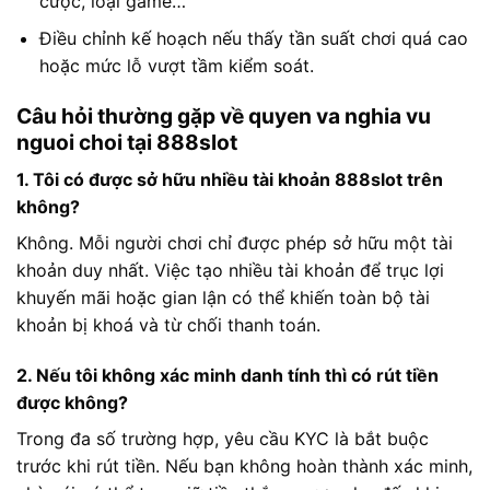
cược, loại game…
Điều chỉnh kế hoạch nếu thấy tần suất chơi quá cao
hoặc mức lỗ vượt tầm kiểm soát.
Câu hỏi thường gặp về quyen va nghia vu
nguoi choi tại 888slot
1. Tôi có được sở hữu nhiều tài khoản 888slot trên
không?
Không. Mỗi người chơi chỉ được phép sở hữu một tài
khoản duy nhất. Việc tạo nhiều tài khoản để trục lợi
khuyến mãi hoặc gian lận có thể khiến toàn bộ tài
khoản bị khoá và từ chối thanh toán.
2. Nếu tôi không xác minh danh tính thì có rút tiền
được không?
Trong đa số trường hợp, yêu cầu KYC là bắt buộc
trước khi rút tiền. Nếu bạn không hoàn thành xác minh,