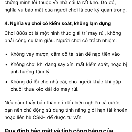
chứng minh lỗi thuộc về nhà cái là rất khó. Do đó,
nghĩa vụ bảo mật của người chơi là cực kỳ quan trọng.
4. Nghĩa vụ chơi có kiểm soát, không lạm dụng
Chơi 888slot là một hình thức giải trí may rủi, không
phải công cụ làm giàu. Người chơi có trách nhiệm:
Không vay mượn, cầm cố tài sản để nạp tiền vào
.
Không chơi khi đang say xỉn, mất kiểm soát, hoặc bị
ảnh hưởng tâm lý.
Không đổ lỗi cho nhà cái, cho người khác khi gặp
chuỗi thua kéo dài do may rủi.
Nếu cảm thấy bản thân có dấu hiệu nghiện cá cược,
bạn nên chủ động sử dụng tính năng giới hạn tài khoản
hoặc liên hệ CSKH để được tư vấn.
Quy định bảo mật và tính công bằng của