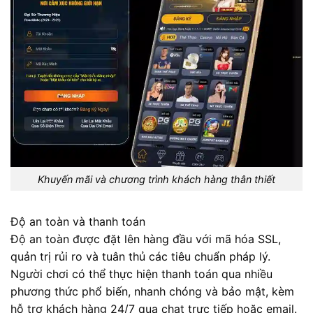
Khuyến mãi và chương trình khách hàng thân thiết
Độ an toàn và thanh toán
Độ an toàn được đặt lên hàng đầu với mã hóa SSL,
quản trị rủi ro và tuân thủ các tiêu chuẩn pháp lý.
Người chơi có thể thực hiện thanh toán qua nhiều
phương thức phổ biến, nhanh chóng và bảo mật, kèm
hỗ trợ khách hàng 24/7 qua chat trực tiếp hoặc email.