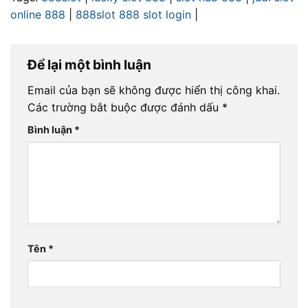
online 888
|
888slot 888 slot login
|
Để lại một bình luận
Email của bạn sẽ không được hiển thị công khai.
Các trường bắt buộc được đánh dấu
*
Bình luận
*
Tên
*