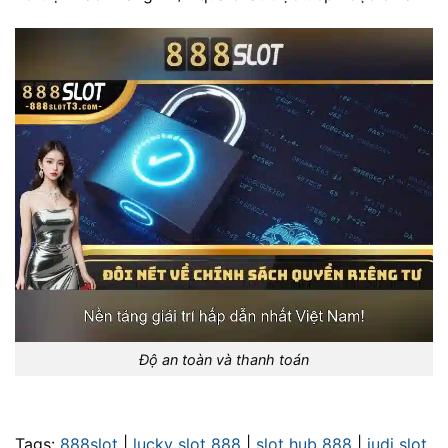
Độ an toàn và thanh toán
Tags:
888slot
|
lucky slot 888
|
slot hub 888
|
judi slot