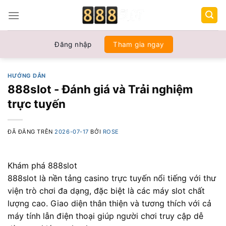
Chuyển
đến
nội
dung
Đăng nhập
Tham gia ngay
HƯỚNG DẪN
888slot - Đánh giá và Trải nghiệm
trực tuyến
ĐÃ ĐĂNG TRÊN
2026-07-17
BỞI
ROSE
Khám phá 888slot
888slot là nền tảng casino trực tuyến nổi tiếng với thư
viện trò chơi đa dạng, đặc biệt là các máy slot chất
lượng cao. Giao diện thân thiện và tương thích với cả
máy tính lẫn điện thoại giúp người chơi truy cập dễ