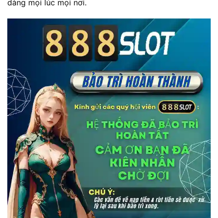
dàng mọi lúc mọi nơi.