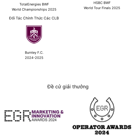
HSBC BWF
TotalEnergies BWF
World Tour Finals 2025
World Championships 2025
Đối Tác Chính Thức Các CLB
Burnley F.C.
2024-2025
Đề cử giải thưởng