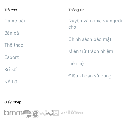
Trò chơi
Thông tin
Game bài
Quyền và nghĩa vụ người
chơi
Bắn cá
Chính sách bảo mật
Thể thao
Miễn trừ trách nhiệm
Esport
Liên hệ
Xổ số
Điều khoản sử dụng
Nổ hũ
Giấy phép