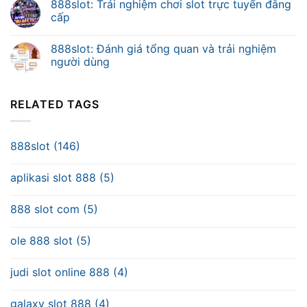
888slot: Trải nghiệm chơi slot trực tuyến đẳng
cấp
888slot: Đánh giá tổng quan và trải nghiệm
người dùng
RELATED TAGS
888slot (146)
aplikasi slot 888 (5)
888 slot com (5)
ole 888 slot (5)
judi slot online 888 (4)
galaxy slot 888 (4)