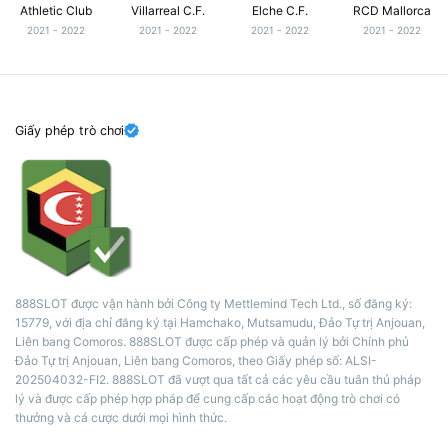
Athletic Club
Villarreal C.F.
Elche C.F.
RCD Mallorca
2021 - 2022
2021 - 2022
2021 - 2022
2021 - 2022
Giấy phép trò chơi
888SLOT được vận hành bởi Công ty Mettlemind Tech Ltd., số đăng ký:
15779, với địa chỉ đăng ký tại Hamchako, Mutsamudu, Đảo Tự trị Anjouan,
Liên bang Comoros. 888SLOT được cấp phép và quản lý bởi Chính phủ
Đảo Tự trị Anjouan, Liên bang Comoros, theo Giấy phép số: ALSI-
202504032-FI2. 888SLOT đã vượt qua tất cả các yêu cầu tuân thủ pháp
lý và được cấp phép hợp pháp để cung cấp các hoạt động trò chơi có
thưởng và cá cược dưới mọi hình thức.