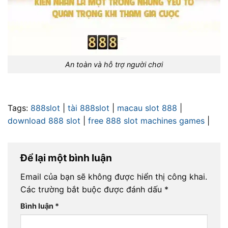
An toàn và hỗ trợ người chơi
Tags:
888slot
|
tài 888slot
|
macau slot 888
|
download 888 slot
|
free 888 slot machines games
|
Để lại một bình luận
Email của bạn sẽ không được hiển thị công khai.
Các trường bắt buộc được đánh dấu
*
Bình luận
*