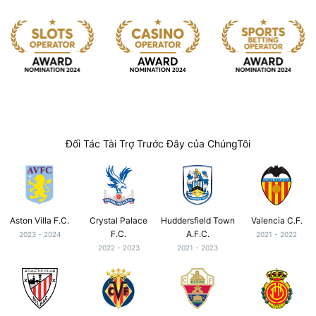
Đối Tác Tài Trợ Trước Đây của ChúngTôi
Aston Villa F.C.
Crystal Palace
Huddersfield Town
Valencia C.F.
F.C.
A.F.C.
2023 - 2024
2021 - 2022
2022 - 2023
2021 - 2023