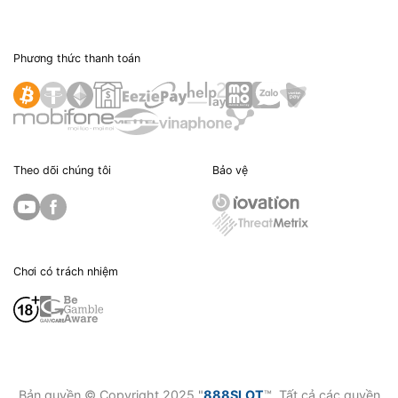
Phương thức thanh toán
Theo dõi chúng tôi
Bảo vệ
Chơi có trách nhiệm
Bản quyền © Copyright 2025 "
888SLOT
™. Tất cả các quyền