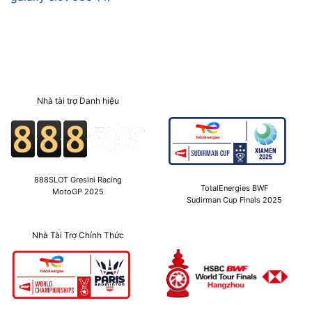
Nhà tài trợ Danh hiệu
888SLOT Gresini Racing
TotalEnergies BWF
MotoGP 2025
Sudirman Cup Finals 2025
Nhà Tài Trợ Chính Thức