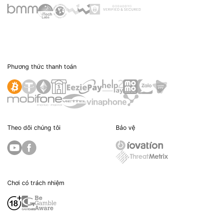
Phương thức thanh toán
Theo dõi chúng tôi
Bảo vệ
Chơi có trách nhiệm