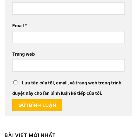
Email
*
Trang web
Lưu tên của tôi, email, và trang web trong trình
duyệt này cho lần bình luận kế tiếp của tôi.
BÀI VIẾT MỚI NHẤT