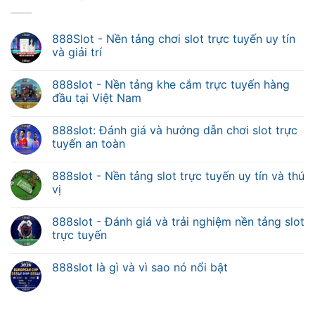
888Slot - Nền tảng chơi slot trực tuyến uy tín
và giải trí
888slot - Nền tảng khe cắm trực tuyến hàng
đầu tại Việt Nam
888slot: Đánh giá và hướng dẫn chơi slot trực
tuyến an toàn
888slot - Nền tảng slot trực tuyến uy tín và thú
vị
888slot - Đánh giá và trải nghiệm nền tảng slot
trực tuyến
888slot là gì và vì sao nó nổi bật