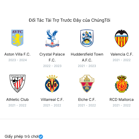
Đối Tác Tài Trợ Trước Đây của ChúngTôi
Aston Villa F.C.
Crystal Palace
Huddersfield Town
Valencia C.F.
F.C.
A.F.C.
2023 - 2024
2021 - 2022
2022 - 2023
2021 - 2023
Athletic Club
Villarreal C.F.
Elche C.F.
RCD Mallorca
2021 - 2022
2021 - 2022
2021 - 2022
2021 - 2022
Giấy phép trò chơi