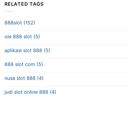
RELATED TAGS
888slot (152)
ole 888 slot (5)
aplikasi slot 888 (5)
888 slot com (5)
nusa slot 888 (4)
judi slot online 888 (4)