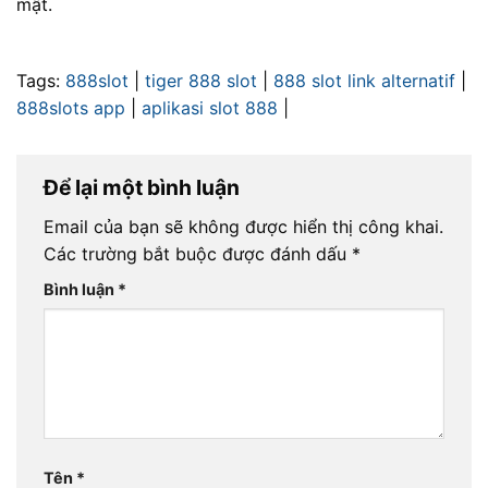
mật.
Tags:
888slot
|
tiger 888 slot
|
888 slot link alternatif
|
888slots app
|
aplikasi slot 888
|
Để lại một bình luận
Email của bạn sẽ không được hiển thị công khai.
Các trường bắt buộc được đánh dấu
*
Bình luận
*
Tên
*