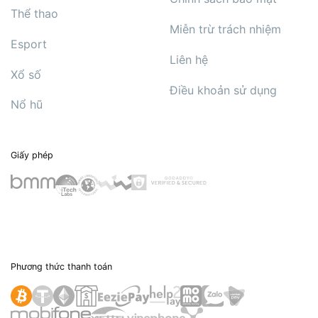
Thể thao
Miễn trừ trách nhiệm
Esport
Liên hệ
Xổ số
Điều khoản sử dụng
Nổ hũ
Giấy phép
Phương thức thanh toán