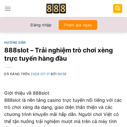
Chuyển
đến
nội
dung
Đăng nhập
Tham gia ngay
HƯỚNG DẪN
888slot – Trải nghiệm trò chơi xèng
trực tuyến hàng đầu
ĐÃ ĐĂNG TRÊN
2026-07-17
BỞI
ROSE
Giới thiệu về 888slot
888slot là nền tảng casino trực tuyến nổi tiếng với các
trò chơi xèng đa dạng, giao diện thân thiện và các
chương trình khuyến mãi hấp dẫn. Người chơi Việt có
thể tận hưởng trải nghiệm mượt mà trên cả máy tính