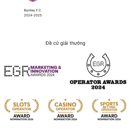
Burnley F.C.
2024-2025
Đề cử giải thưởng