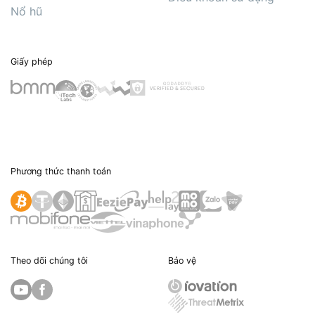
Nổ hũ
Giấy phép
Phương thức thanh toán
Theo dõi chúng tôi
Bảo vệ