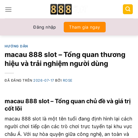
Chuyển
đến
nội
dung
Đăng nhập
Tham gia ngay
HƯỚNG DẪN
macau 888 slot – Tổng quan thương
hiệu và trải nghiệm người dùng
ĐÃ ĐĂNG TRÊN
2026-07-17
BỞI
ROSE
macau 888 slot – Tổng quan chủ đề và giá trị
cốt lõi
macau 888 slot là một tên tuổi đang định hình lại cách
người chơi tiếp cận các trò chơi trực tuyến tại khu vực
châu Á. Với sự hòa quyện giữa công nghệ, an toàn và