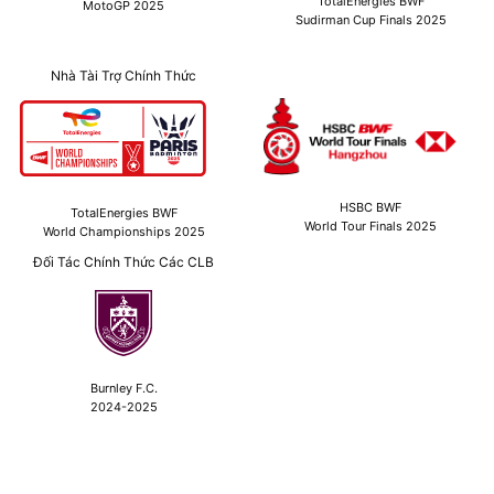
TotalEnergies BWF
MotoGP 2025
Sudirman Cup Finals 2025
Nhà Tài Trợ Chính Thức
HSBC BWF
TotalEnergies BWF
World Tour Finals 2025
World Championships 2025
Đối Tác Chính Thức Các CLB
Burnley F.C.
2024-2025