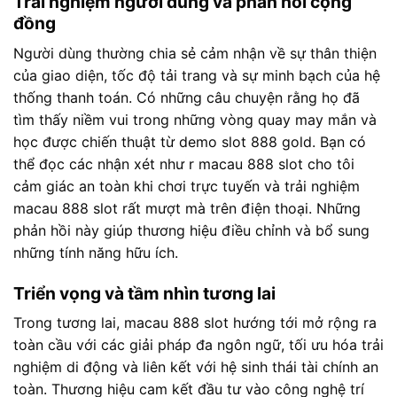
Trải nghiệm người dùng và phản hồi cộng
đồng
Người dùng thường chia sẻ cảm nhận về sự thân thiện
của giao diện, tốc độ tải trang và sự minh bạch của hệ
thống thanh toán. Có những câu chuyện rằng họ đã
tìm thấy niềm vui trong những vòng quay may mắn và
học được chiến thuật từ demo slot 888 gold. Bạn có
thể đọc các nhận xét như r macau 888 slot cho tôi
cảm giác an toàn khi chơi trực tuyến và trải nghiệm
macau 888 slot rất mượt mà trên điện thoại. Những
phản hồi này giúp thương hiệu điều chỉnh và bổ sung
những tính năng hữu ích.
Triển vọng và tầm nhìn tương lai
Trong tương lai, macau 888 slot hướng tới mở rộng ra
toàn cầu với các giải pháp đa ngôn ngữ, tối ưu hóa trải
nghiệm di động và liên kết với hệ sinh thái tài chính an
toàn. Thương hiệu cam kết đầu tư vào công nghệ trí