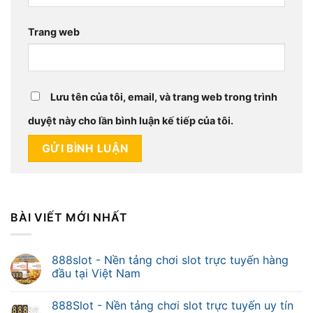
Trang web
Lưu tên của tôi, email, và trang web trong trình
duyệt này cho lần bình luận kế tiếp của tôi.
BÀI VIẾT MỚI NHẤT
888slot - Nền tảng chơi slot trực tuyến hàng
đầu tại Việt Nam
888Slot - Nền tảng chơi slot trực tuyến uy tín