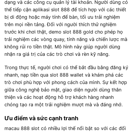
dạng và các công cụ quản lý tài khoản. Người dùng có
thể tiếp cận aplikasi slot 888 để tích hợp với các thiết
bị di động hoặc máy tính để bàn, tối ưu trải nghiệm
trên mọi nền tảng. Đối với người thích thử nghiệm
trước khi chơi thật, demo slot 888 gold cho phép họ
trải nghiệm các vòng quay, tính năng và chiến lược mà
không rủi ro tiền thật. Mô hình này giúp người dùng
nhận ra giá trị của các trò chơi và rèn kỹ năng.
Trong thực tế, người chơi có thể bắt đầu bằng đăng ký
nhanh, nạp tiền qua slot 888 wallet và khám phá các
trò chơi phù hợp với phong cách của mình. Sự kết hợp
giữa công nghệ bảo mật, giao diện người dùng thân
thiện và các hoạt động hỗ trợ khách hàng nhanh
chóng tạo ra một trải nghiệm mượt mà và đáng nhớ.
Ưu điểm và sức cạnh tranh
macau 888 slot có nhiều lợi thế nổi bật so với các đối