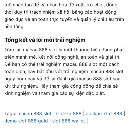
tuệ nhân tạo để cá nhân hóa đề xuất trò chơi, đồng
thời duy trì trách nhiệm xã hội bằng các hoạt động
giáo dục về an toàn trực tuyến và quản lý chi tiêu trên
nền tảng.
Tổng kết và lời mời trải nghiệm
Tóm lại, macau 888 slot là một thương hiệu đang phát
triển mạnh mẽ, kết nối công nghệ, an toàn và giải trí.
Để bạn có thể trải nghiệm macau 888 slot một cách
toàn diện, hãy bắt đầu với trải nghiệm macau 888 slot
ngay hôm nay và để lại đánh giá macau 888 slot sau
khi thử nghiệm. Hãy tham gia cộng đồng để chia sẻ
kinh nghiệm và tham gia các sự kiện đặc biệt.
Tags:
macau 888 slot
|
slot-za 888
|
aplikasi slot 888
|
demo slot 888 gold
|
slot 888 wallet
|