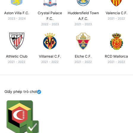
Aston Villa F.C.
Crystal Palace
Huddersfield Town
Valencia C.F.
F.C.
A.F.C.
2023 - 2024
2021 - 2022
2022 - 2023
2021 - 2023
Athletic Club
Villarreal C.F.
Elche C.F.
RCD Mallorca
2021 - 2022
2021 - 2022
2021 - 2022
2021 - 2022
Giấy phép trò chơi